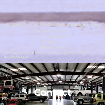
Copyright © 2023 – 2024 Confiauto. Todos os direitos reservados.
Associação Confiança
Proteção Automóveis
do Brasil CNPJ
31.858.281/0001-41
Política de Privacidade
Email: administrativo@confiauto.online
Trabalhe Conosco
Contact