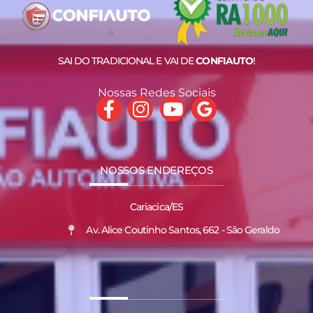
SAI DO TRADICIONAL E VAI DE
CONFIAUTO
!
Nossas Redes Sociais
NOSSOS ENDEREÇOS
Cariacica/ES
Av. Alice Coutinho Santos, 662 - São Geraldo