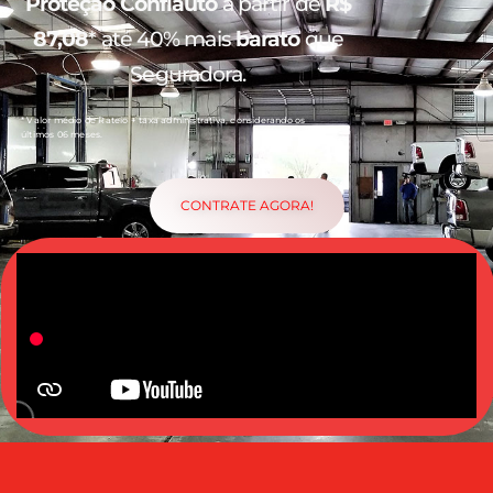
Proteção Confiauto
a partir de
R$
87,08
* até 40% mais
barato
que
Seguradora.
* Valor médio de Rateio + taxa administrativa, considerando os
últimos 06 meses.
CONTRATE AGORA!