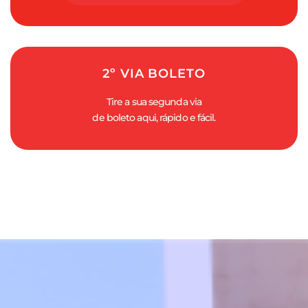
2º VIA BOLETO
Tire a sua segunda via
de boleto aqui, rápido e fácil.