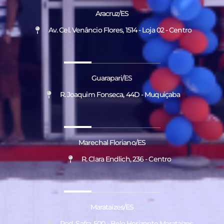
Aracruz/ES
Av. Cel. Venâncio Flores, 1514 - Loja 02 - Centro
Guarapari/ES
R. Joaquim Fonseca, 44D - Muquiçaba
Marechal Floriano/ES
R. Clara Endlich, 236 - Centro
Marataízes/ES
Rod. Safra, 500 - Belo Horizonte Marataízes