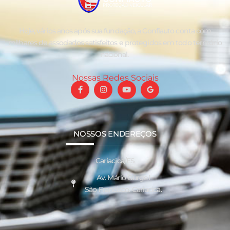
Hoje, vários anos após sua fundação, a Confiauto conta com
milhares de associados satisfeitos e protegidos em todo território
nacional.
Nossas Redes Sociais
NOSSOS ENDEREÇOS
Cariacica/ES
Av. Mário Gurgel
São Francisco. Cariacica.