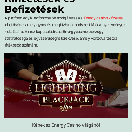
Befizetések
A platform egyik legfontosabb szolgáltatása a
Energy casino kifizetés
lehetősége, amely gyors és megbízható módszert kínál a nyeremények
kiutalására. Ehhez kapcsolódik az
Energycasino
pénzügyi
átláthatósága és egyszerűségre törekvése, amely vonzóvá teszi a
játékosok számára.
Képek az Energy Casino világából