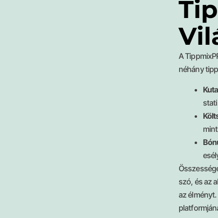
Ti
Vi
A TippmixPR
néhány tipp
Kuta
stat
Költ
min
Bón
esél
Összességéb
szó, és az 
az élményt.
platformján