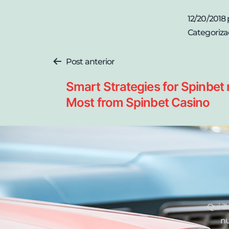
12/20/2018
Categoriz
Post anterior
Smart Strategies for Spinbet 
Most from Spinbet Casino
Qui il
nu