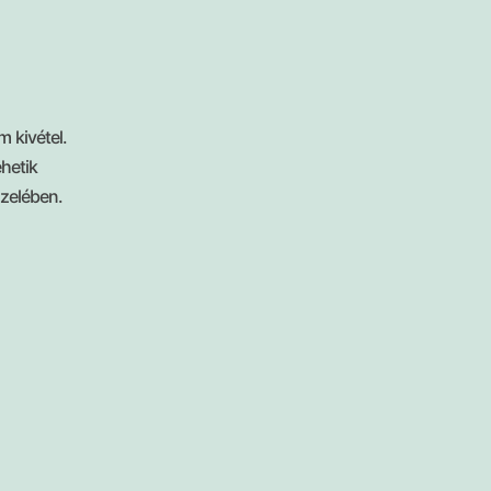
 kivétel.
hetik
özelében.