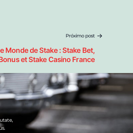
Próximo post
e Monde de Stake : Stake Bet,
Bonus et Stake Casino France
putate,
us.