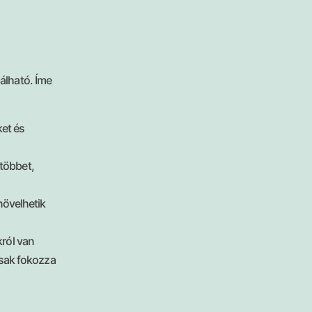
álható. Íme
et és
 többet,
növelhetik
ról van
sak fokozza