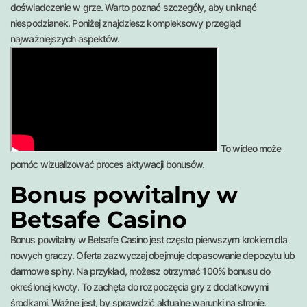
doświadczenie w grze. Warto poznać szczegóły, aby uniknąć
niespodzianek. Poniżej znajdziesz kompleksowy przegląd
najważniejszych aspektów.
To wideo może
pomóc wizualizować proces aktywacji bonusów.
Bonus powitalny w
Betsafe Casino
Bonus powitalny w Betsafe Casino jest często pierwszym krokiem dla
nowych graczy. Oferta zazwyczaj obejmuje dopasowanie depozytu lub
darmowe spiny. Na przykład, możesz otrzymać 100% bonusu do
określonej kwoty. To zachęta do rozpoczęcia gry z dodatkowymi
środkami. Ważne jest, by sprawdzić aktualne warunki na stronie.