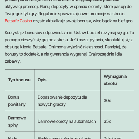
aktywacji promocji. Planuj depozyty w oparciu o oferty, które pasują do
Twojego stylu gry. Regularnie sprawdzaj nowe promocje na stronie.
Betsafe Casino
często aktualizuje swoje bonusy, więc bądź na bieżąco.
Korzystaj z bonusów odpowiedzialnie. Ustaw budżet i trzymaj się go. To
pomaga cieszyć się grą bez stresu. Jeśli masz pytania, skontaktuj się z
obsługą klienta Betsafe. Oni mogą wyjaśnić niejasności. Pamiętaj, że
bonusy to dodatek, a nie gwarancja wygranej. Graj rozsądnie i dla
zabawy.
Wymagania
Typ bonusu
Opis
obrotu
Bonus
Dopasowanie depozytu dla
30x
powitalny
nowych graczy
Darmowe
Darmowe obroty na automatach
35x
spiny
Kody
Ekskluzywne oferty za użycie
Zależy od