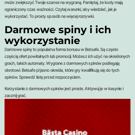
może zwiększyć Twoje szanse na wygraną. Pamiętaj, że kody mają
ograniczony czas ważności. Czytaj warunki, aby wiedzieć, jak je
wykorzystać. To prosty sposób na więcej rozrywki.
Darmowe spiny i ich
wykorzystanie
Darmowe spiny to popularna forma bonusu w Betsafe. Są często
częścią ofert powitalnych lub promocji. Możesz ich użyć na określonych
grach, takich automaty. Wygrane z darmowych spinów podlegają
obrotowi. Betsafe pl jasno określa, które gry kwalifikują się do tych
spinów. Sprawdź listę przed rozpoczęciem.
Korzystanie z darmowych spinów jest proste. Aktywuj je w kasynie i
zacznij grać.