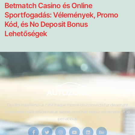
Betmatch Casino és Online
Sportfogadás: Vélemények, Promo
Kód, és No Deposit Bonus
Lehetőségek
Qui illo repellendus nihil itaque facere do consectetur deserunt
vulputate, nulla officia natus saepe, eros hac netus venenatis vitae
penatibus.