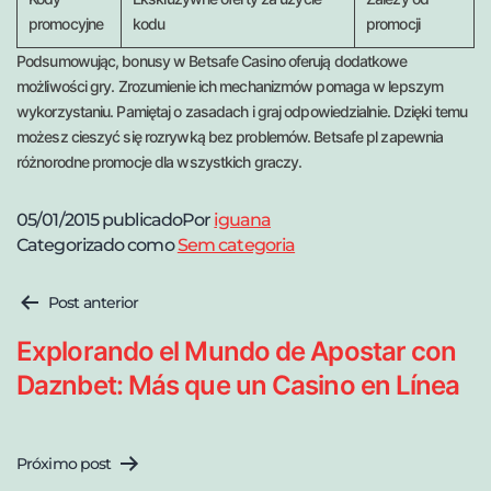
promocyjne
kodu
promocji
Podsumowując, bonusy w Betsafe Casino oferują dodatkowe
możliwości gry. Zrozumienie ich mechanizmów pomaga w lepszym
wykorzystaniu. Pamiętaj o zasadach i graj odpowiedzialnie. Dzięki temu
możesz cieszyć się rozrywką bez problemów. Betsafe pl zapewnia
różnorodne promocje dla wszystkich graczy.
05/01/2015
publicado
Por
iguana
Categorizado como
Sem categoria
Post anterior
Explorando el Mundo de Apostar con
Daznbet: Más que un Casino en Línea
Próximo post