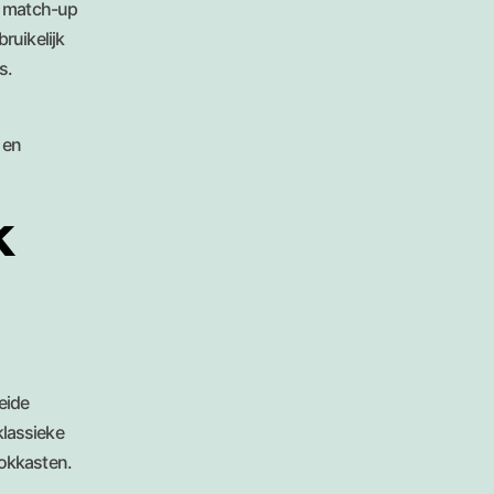
n match-up
ruikelijk
s.
 en
k
eide
klassieke
gokkasten.