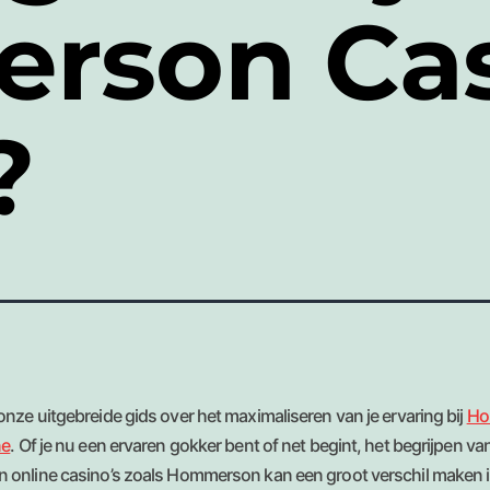
rson Cas
?
onze uitgebreide gids over het maximaliseren van je ervaring bij
Ho
ne
. Of je nu een ervaren gokker bent of net begint, het begrijpen va
 online casino’s zoals Hommerson kan een groot verschil maken i