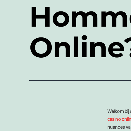
Homme
Online
Welkom bij 
casino onli
nuances van