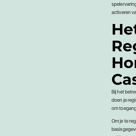
spelervaring
activeren 
He
Reg
Ho
Ca
Bij het bet
doen je regi
om toegang t
Om je te reg
basisgegeve