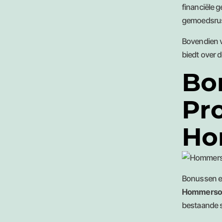
financiële 
gemoedsrust 
Bovendien v
biedt over d
Bo
Pro
Ho
Bonussen en
Hommerson
bestaande s