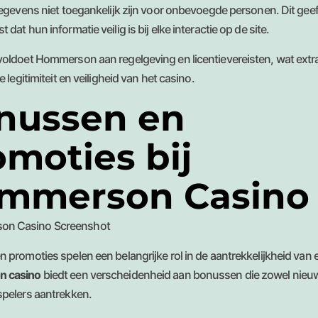
gegevens niet toegankelijk zijn voor onbevoegde personen. Dit geef
dat hun informatie veilig is bij elke interactie op de site.
oldoet Hommerson aan regelgeving en licentievereisten, wat extr
e legitimiteit en veiligheid van het casino.
nussen en
moties bij
mmerson Casino
 promoties spelen een belangrijke rol in de aantrekkelijkheid van 
 casino
biedt een verscheidenheid aan bonussen die zowel nieuw
pelers aantrekken.