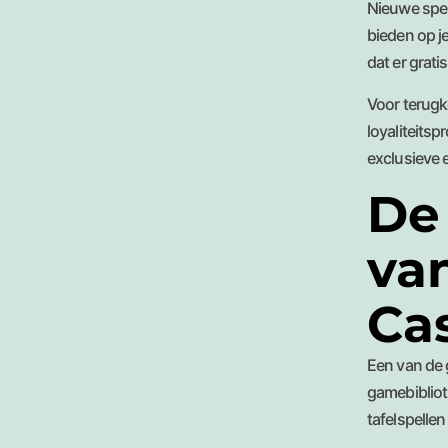
Nieuwe spe
bieden op je
dat er grati
Voor terug
loyaliteits
exclusieve
De
va
Ca
Een van de 
gamebibliot
tafelspellen