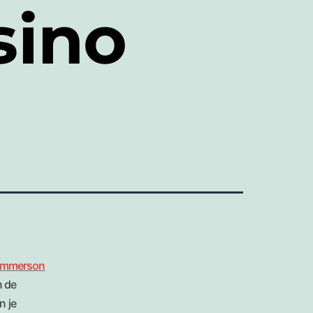
ino
mmerson
n de
n je