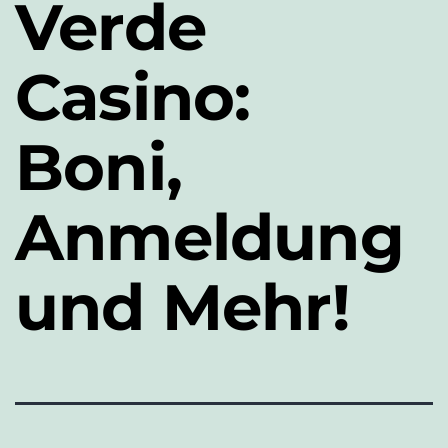
Verde
Casino:
Boni,
Anmeldung
und Mehr!