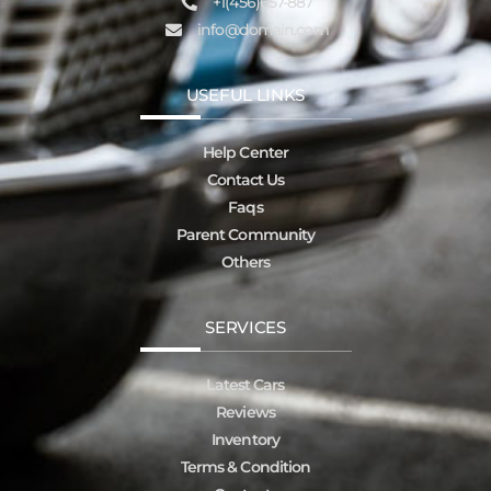
+1(456)657-887
info@domain.com
USEFUL LINKS
Help Center
Contact Us
Faqs
Parent Community
Others
SERVICES
Latest Cars
Reviews
Inventory
Terms & Condition