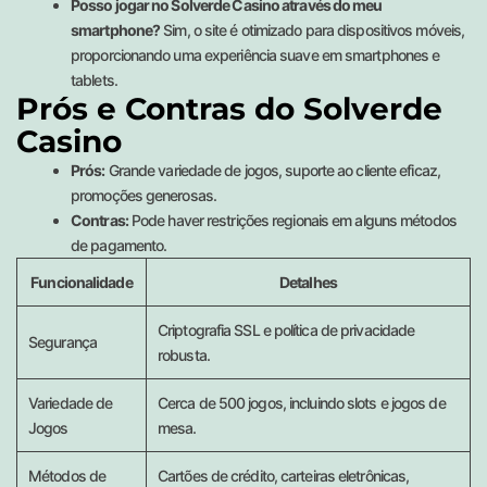
Posso jogar no Solverde Casino através do meu
smartphone?
Sim, o site é otimizado para dispositivos móveis,
proporcionando uma experiência suave em smartphones e
tablets.
Prós e Contras do Solverde
Casino
Prós:
Grande variedade de jogos, suporte ao cliente eficaz,
promoções generosas.
Contras:
Pode haver restrições regionais em alguns métodos
de pagamento.
Funcionalidade
Detalhes
Criptografia SSL e política de privacidade
Segurança
robusta.
Variedade de
Cerca de 500 jogos, incluindo slots e jogos de
Jogos
mesa.
Métodos de
Cartões de crédito, carteiras eletrônicas,