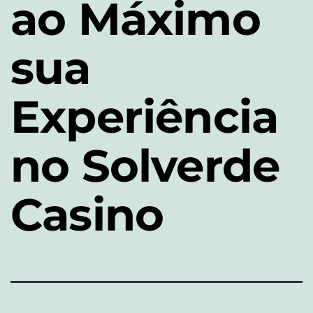
ao Máximo
sua
Experiência
no Solverde
Casino