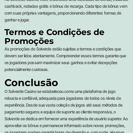
cashback, rodadas grátis e bônus de recarga. Cada tipo de bônus vem
com suas próprias vantagens, proporcionando diferentes formas de
ganhar e jogar.
Termos e Condições de
Promoções
As promoções do Solverde estão sujeitas a termos e condições que
devem ser lidos atentamente. Compreender esses termos garante que
os jogadores possam maximizar seus ganhos e evitar decepções
potencialmente custosas.
Conclusão
O Solverde Casino se estabeleceu como uma plataforma de jogo
robusta e confiável, adequada para jogadores de todos os níveis de
experiência. Desde sua vasta coleção de jogos até seus métodos de
pagamento seguros e equipe de suporte ao cliente responsiva, o
Solverde se dedica em fornecer uma experiência de usuário superior. Ao
aproveitar os bônus e permanecer informado sobre novas promoções,
os jogadores podem garantir horas de diversão e, com sorte, algumas