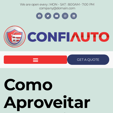
We are open every : MON - SAT : 8:00AM - 7:00 PM
company@domain.com
GET A QUOTE
Como
Aproveitar