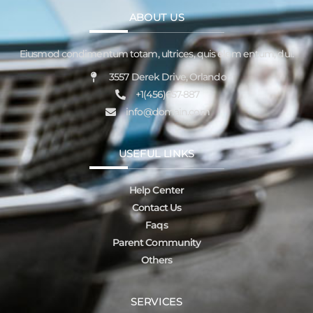
ABOUT US
Eiusmod condimentum totam, ultrices, quis elem entum, dui.
3557 Derek Drive, Orlando
+1(456)657-887
info@domain.com
USEFUL LINKS
Help Center
Contact Us
Faqs
Parent Community
Others
SERVICES