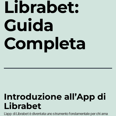
Librabet:
Guida
Completa
Introduzione all’App di
Librabet
L’app di Librabet è diventata uno strumento fondamentale per chi ama