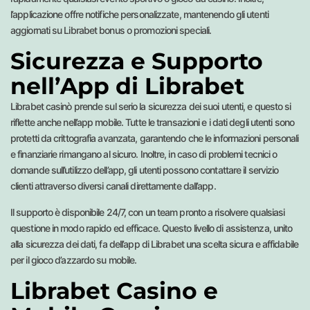
l’applicazione offre notifiche personalizzate, mantenendo gli utenti
aggiornati su Librabet bonus o promozioni speciali.
Sicurezza e Supporto
nell’App di Librabet
Librabet casinò prende sul serio la sicurezza dei suoi utenti, e questo si
riflette anche nell’app mobile. Tutte le transazioni e i dati degli utenti sono
protetti da crittografia avanzata, garantendo che le informazioni personali
e finanziarie rimangano al sicuro. Inoltre, in caso di problemi tecnici o
domande sull’utilizzo dell’app, gli utenti possono contattare il servizio
clienti attraverso diversi canali direttamente dall’app.
Il supporto è disponibile 24/7, con un team pronto a risolvere qualsiasi
questione in modo rapido ed efficace. Questo livello di assistenza, unito
alla sicurezza dei dati, fa dell’app di Librabet una scelta sicura e affidabile
per il gioco d’azzardo su mobile.
Librabet Casino e