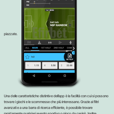
piazzate.
Una delle caratteristiche distintive dell’app è la facilità con cui si possono
trovare i giochi e le scommesse che più interessano. Grazie ai filtri
avanzati e a una barra di ricerca efficiente, è possibile trovare
rapidamente qualsiasi evento sportivo o gioco da casinò. Inoltre,