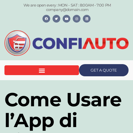
We are open every : MON - SAT : 8:00AM - 7:00 PM
company@domain.com
GET A QUOTE
Come Usare
l’App di