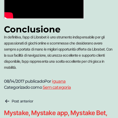
Conclusione
In definitiva, l’app di Librabet è uno strumento indispensabile per gli
appassionati di giochi online e scommesse che desiderano avere
sempre a portata di mano le migliori opportunità offerte da Librabet. Con
la sua facilità di navigazione, sicurezza eccellente e supporto clienti
disponibile, l’app rappresenta una scelta eccellente per chi gioca in
mobilità.
08/14/2017
publicado
Por
iguana
Categorizado como
Sem categoria
Post anterior
Mystake, Mystake app, Mystake Bet,