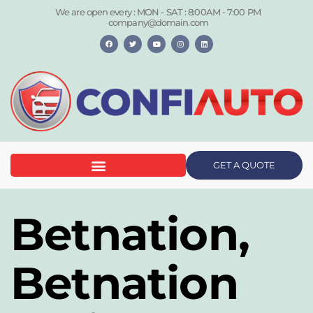
We are open every : MON - SAT : 8:00AM - 7:00 PM
company@domain.com
GET A QUOTE
Betnation,
Betnation