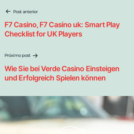
Post anterior
F7 Casino, F7 Casino uk: Smart Play
Checklist for UK Players
Próximo post
Wie Sie bei Verde Casino Einsteigen
und Erfolgreich Spielen können