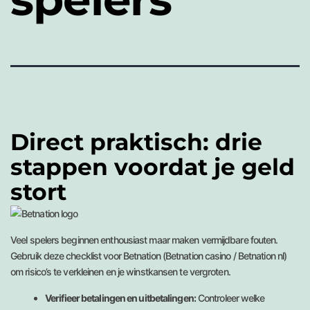
Direct praktisch: drie
stappen voordat je geld
stort
Veel spelers beginnen enthousiast maar maken vermijdbare fouten.
Gebruik deze checklist voor Betnation (Betnation casino / Betnation nl)
om risico’s te verkleinen en je winstkansen te vergroten.
Verifieer betalingen en uitbetalingen:
Controleer welke