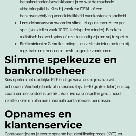
betaalmethoden beschikbaar zijn en wat de maximale
uitbetalingstijd is. Kies bij voorkeur iDEAL of een
bankoverschrijving voor duidelijkheid over kosten en snelheid.
Lees de bonusvoorwaarden slim:
Let op inzetvereisten per
spel (slots tellen vaak 100%, tafelspellen minder). Bereken
realistisch hoeveel spins of inzetten nodig zijn om vrij te spelen.
Stel limieten in:
Gebruik stortings- en verlieslimieten meteen bij
registratie om emotionele beslissingen te voorkomen.
Slimme spelkeuze en
bankrollbeheer
Kies spellen met duidelijke RTP en lage variantie als je saldo wilt
behouden. Verdeel je bankroll in sessies (bijv. 5–10 gelijke delen) en stop
zodra een sessiedoel is bereikt. Voor live casinospellen geldt: houd
inzetten klein en plan een maximale aantal rondes per sessie.
Opnames en
klantenservice
Controleer tijdens je eerste opname het identificatieproces (KYC) en